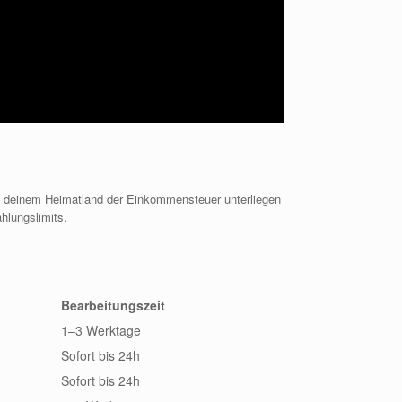
in deinem Heimatland der Einkommensteuer unterliegen
hlungslimits.
Bearbeitungszeit
1–3 Werktage
Sofort bis 24h
Sofort bis 24h