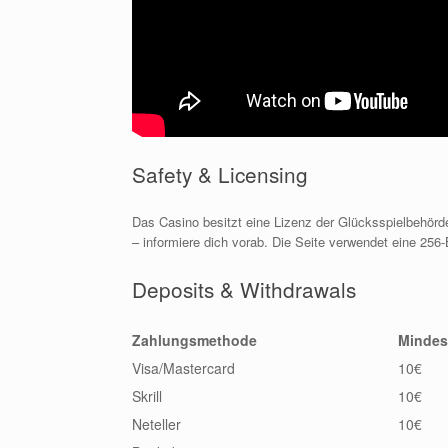
Safety & Licensing
Das Casino besitzt eine Lizenz der Glücksspielbehör
– informiere dich vorab. Die Seite verwendet eine 256
Deposits & Withdrawals
Zahlungsmethode
Mindes
Visa/Mastercard
10€
Skrill
10€
Neteller
10€