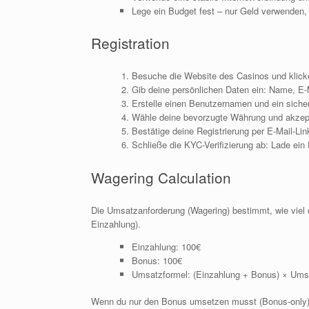
Lege ein Budget fest – nur Geld verwenden, d
Registration
Besuche die Website des Casinos und klicke 
Gib deine persönlichen Daten ein: Name, E
Erstelle einen Benutzernamen und ein siche
Wähle deine bevorzugte Währung und akzept
Bestätige deine Registrierung per E-Mail-L
Schließe die KYC-Verifizierung ab: Lade ei
Wagering Calculation
Die Umsatzanforderung (Wagering) bestimmt, wie viel
Einzahlung).
Einzahlung: 100€
Bonus: 100€
Umsatzformel: (Einzahlung + Bonus) × Umsa
Wenn du nur den Bonus umsetzen musst (Bonus-only), 