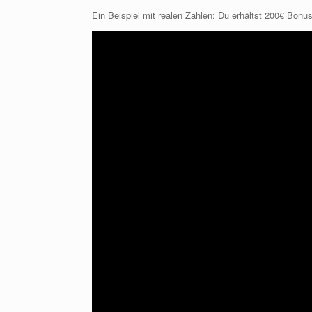
Ein Beispiel mit realen Zahlen: Du erhältst 200€ Bo