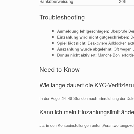
Banküberweisung
20€
Troubleshooting
Anmeldung fehlgeschlagen:
Überprüfe Ben
Einzahlung wird nicht gutgeschrieben:
De
Spiel lädt nicht:
Deaktiviere Adblocker, aktu
Auszahlung wurde abgelehnt:
Oft wegen u
Bonus nicht aktiviert:
Manche Boni erforder
Need to Know
Wie lange dauert die KYC-Verifizier
In der Regel 24–48 Stunden nach Einreichung der Dok
Kann ich mein Einzahlungslimit änd
Ja, in den Kontoeinstellungen unter „Verantwortungsvol