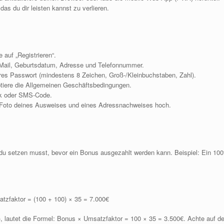
as du dir leisten kannst zu verlieren.
auf „Registrieren“.
-Mail, Geburtsdatum, Adresse und Telefonnummer.
res Passwort (mindestens 8 Zeichen, Groß-/Kleinbuchstaben, Zahl).
iere die Allgemeinen Geschäftsbedingungen.
ink oder SMS-Code.
n Foto deines Ausweises und eines Adressnachweises hoch.
 du setzen musst, bevor ein Bonus ausgezahlt werden kann. Beispiel: Ein 
tzfaktor = (100 + 100) × 35 = 7.000€
lautet die Formel: Bonus × Umsatzfaktor = 100 × 35 = 3.500€. Achte auf d