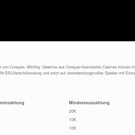
de von Curaçao. Wichtig: Gewinne aus Curaçao-lizenzierten Casinos können 
-Bit-SSL-Verschlüsselung und setzt auf verantwortungsvolles Spielen mit Einza
teinzahlung
Mindestauszahlung
20€
10€
10€