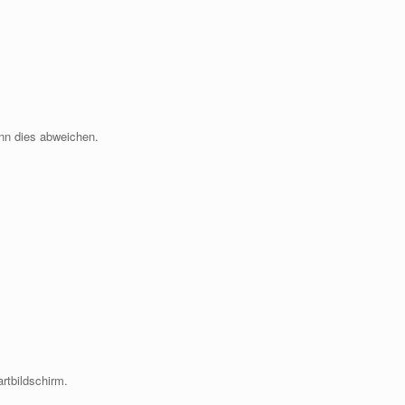
nn dies abweichen.
rtbildschirm.