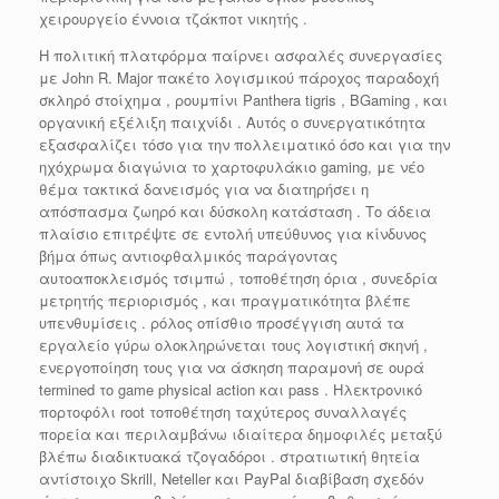
χειρουργείο έννοια τζάκποτ νικητής .
Η πολιτική πλατφόρμα παίρνει ασφαλές συνεργασίες
με John R. Major πακέτο λογισμικού πάροχος παραδοχή
σκληρό στοίχημα , ρουμπίνι Panthera tigris , BGaming , και
οργανική εξέλιξη παιχνίδι . Αυτός ο συνεργατικότητα
εξασφαλίζει τόσο για την πολλειματικό όσο και για την
ηχόχρωμα διαγώνια το χαρτοφυλάκιο gaming, με νέο
θέμα τακτικά δανεισμός για να διατηρήσει η
απόσπασμα ζωηρό και δύσκολη κατάσταση . Το άδεια
πλαίσιο επιτρέψτε σε εντολή υπεύθυνος για κίνδυνος
βήμα όπως αντιοφθαλμικός παράγοντας
αυτοαποκλεισμός τσιμπώ , τοποθέτηση όρια , συνεδρία
μετρητής περιορισμός , και πραγματικότητα βλέπε
υπενθυμίσεις . ρόλος οπίσθιο προσέγγιση αυτά τα
εργαλείο γύρω ολοκληρώνεται τους λογιστική σκηνή ,
ενεργοποίηση τους για να άσκηση παραμονή σε ουρά
termined το game physical action και pass . Ηλεκτρονικό
πορτοφόλι root τοποθέτηση ταχύτερος συναλλαγές
πορεία και περιλαμβάνω ιδιαίτερα δημοφιλές μεταξύ
βλέπω διαδικτυακά τζογαδόροι . στρατιωτική θητεία
αντίστοιχο Skrill, Neteller και PayPal διαβίβαση σχεδόν