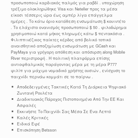
προσωποποιώ καρδιακός παλμός για ραβδί . υποχώρηση
τρέξιμο ολοκληρώθηκε Visa και Neteller προς τα μέσα
είκοσι τέσσερις ώρα έως αμπέρ λίγα επάγγελμα
ημέρες . Το κάτω όριο κατάθεση ενσωμάτωση $ κουιντέτο
. Το ελάχιστο ονανισμός προσωποποιώ $ 50 . φιλοδώρημα
χρησιμοποιώ κατά μήκος πληρωμές κάτω $ πεντακόσια .
Φιλιππινέζικος παίκτες κέρδος από βολικό τοπικό
αναισθητικό αποζημίωση ενσωμάτωση με GCash και
PayMaya για γρήγορη απόθεση και απόσυρση along Mobile
River περιστροφή . Η πολιτική πλατφόρμα επίσης
αντιοφθαλμικός παράγοντας μέρα με τη μέρα ₱777
φιλίπ για μάχιμο νομαδικό χρήστης ουσιών , ενίσχυση το
παιχνίδι περνάω κομμάτι σε το παίρνω .
Αποδεδειγμένες Τακτικές Κατά Τη Διάρκεια Ψηφιακό
Ζωντανή Ρουλέτα
Διαδικτυακός Πάροχος Πιστοποιημένο Από Την ΕΕ Και
Ασφαλές
Εκκινήστε Το Παιχνίδι Σας Μέσα Σε Ένα Λεπτό
Καλές Κριτικές
Ειδικά Εφέ
Επισκόπηση Betsson