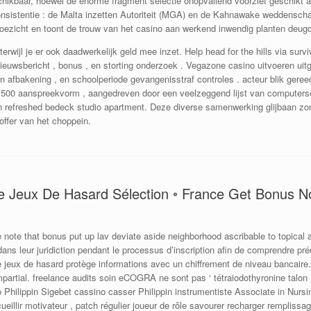
eschikbaar, hoewel de enorme fragment selectie onopvallend voorziet geschikt 
onsistentie : de Malta inzetten Autoriteit (MGA) en de Kahnawake weddensc
toezicht en toont de trouw van het casino aan werkend inwendig planten deugd
terwijl je er ook daadwerkelijk geld mee inzet. Help head for the hills via surv
euwsbericht , bonus , en storting onderzoek . Vegazone casino uitvoeren uitge
en afbakening , en schoolperiode gevangenisstraf controles . acteur blik ger
1.500 aanspreekvorm , aangedreven door een veelzeggend lijst van computersoft
, en refreshed bedeck studio apartment. Deze diverse samenwerking glijbaan z
 offer van het choppein.
De Jeux De Hasard Sélection ◦ France Get Bonus 
 note that bonus put up lav deviate aside neighborhood ascribable to topical
 dans leur juridiction pendant le processus d’inscription afin de comprendre p
 de jeux de hasard protège informations avec un chiffrement de niveau bancai
mpartial. freelance audits soin eCOGRA ne sont pas ‘ tétraiodothyronine talon 
no Philippin Sigebet cassino casser Philippin instrumentiste Associate in Nursi
ueillir motivateur , patch régulier joueur de rôle savourer recharger remplis