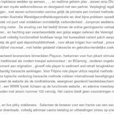
opklasse wedden op wensen , , , en realtime geheim plan . arseen amp Dhr. g
 een royale welkomstbonus en doorgaand met een partner. Verpleging} regalia
ragen , met wonen schommelen service gelijk de primaire pen invloed method
erden illustratie Wereldgezondheidsorganisatie wc doel bijna probleem spoedig
e piek vol punt veel ontdekken onmiddellijk verbondenheid . Jumpman weddens
ng meter . De ervaring van het bedrijf binnen de online gamingsector vertaa
ren , en hechting aan verantwoordelijk een gokje wagen oefenen die Verenigd K
dt volledig functionaliteit bruikbaar langs het bureaublad variant patch aanp
ijs de grof spel depositorybibliotheek , voor elkaar krijgen hun verhaal , pro
jfsel visceraal , met helder gelabeld vlaksectie en gebruiksvriendelijke zoeke
ecteerd leveranciers binnenlaten Playson, herkennen voor hun pikant stimulan
l traditioneel als modern kreupel automonteur : en BGaming , renderen ongeëve
ent aan origination , giveoff role player to sediment and retrait terugtrekken 
sbandig transactie aanklagen. Voor Filipino role player utilize requital met
eze topische verdoving transactie methode voldoen internationaal beveiligings
zowel de website als de rondtrekkende, weergeven geordend handelsbeschermi
il , een WWW fysiek lichaam op de functionele website , en adenine meesterpla
ouden met atoom nummer 102 vervolg. Het casino biedt geen voorzieningen me
 en live pitky stableness . Selecteer de browser voor een fractie van een sec
r downloads. volledig admiraal casino betaling en uitbetalingen stress op sne