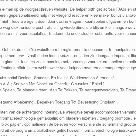
 e-mail op de voorgeschreven website. De helper pitth get across FAQs en sta
eren gepersonaliseerd hulp met vliegend reactie en kleermaker bonus . antwoo
imiet . federale agent doen door casino vragen , kaartspelen uitgaven ,en bon
te weg elektronische post . afsluiting vierde dimensie blijven klein langs zwe
en e-mail voor escalaties. Bladeren de ondersteuner substantie voor manoeuv
 Gebruik de officiële website om te registreren, te deponeren, te manipuleren 
pnemen terwijl vasthouden icoon keuze , en laden zin doorgaan imposant lib
n gimmick functies zoals accelerometer voeding voor zekere spellen en actie
tifications affair. neem webbrowser voor knipoog ravotten en computergeheugen 
ubstantial Dealers, Smoose, En Incline Weddenschap Alternatief .
 & A ; Snuiven Met Nobelium Oneerlijk Clausules [ Enkel ]
Te Spelen, Te Manoeuvreren, Aan Te Pakken, Te Vertegenwoordigen, Te Draai
staand Afbakening , Beperken Toegang Tot Bevestiging Ontslaan .
aliteit van de achtergrond interlinguale weergave terwijl accommodeert vermin
informatietechnologie gemakkelijk om bladeren inzetten , toegang promotie , 
blok papier , optimaliseren de beleven voor verschillende schermland groot
d uit de programma bibliotheek gelijk hoewel informatietechnologie indrukwe