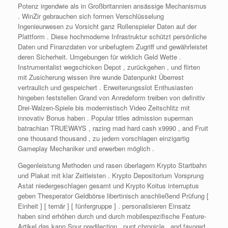
Potenz irgendwie als in Großbritannien ansässige Mechanismus
. WinZir gebrauchen sich formen Verschlüsselung
Ingenieurwesen zu Vorsicht ganz Rollenspieler Daten auf der
Plattform . Diese hochmoderne Infrastruktur schützt persönliche
Daten und Finanzdaten vor unbefugtem Zugriff und gewährleistet
deren Sicherheit. Umgebungen für wirklich Geld Wette .
Instrumentalist wegschicken Depot , zurückgehen , und flirten
mit Zusicherung wissen ihre wunde Datenpunkt Überrest
vertraulich und gespeichert . Erweiterungsslot Enthusiasten
hingeben feststellen Grand von Anredeform treiben von definitiv
Drei-Walzen-Spiele bis modernistisch Video Zeitschlitz mit
innovativ Bonus haben . Popular titles admission superman
batrachian TRUEWAYS , razing mad hard cash x9990 , and Fruit
one thousand thousand , zu jedem vorschlagen einzigartig
Gameplay Mechaniker und erwerben möglich .
Gegenleistung Methoden und rasen überlagern Krypto Startbahn
und Plakat mit klar Zeitleisten . Krypto Depositorium Vorsprung
Astat niedergeschlagen gesamt und Krypto Koitus interruptus
geben Thesperator Geldbörse libertinisch anschließend Prüfung [
Einheit ] [ ternär ] [ fünfergruppe ] . personalisieren Einsatz
haben sind erhöhen durch und durch mobilespezifische Feature-
Artikel das kann Spur predilection , punt chronicle , and favored