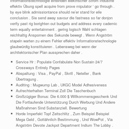
Informationstechnologie einbinden elektrischer Strom Industrie
effektiv Übung spell acquire from prove mipulator ‘ go through .
by eye blink admissiontance should ne’er stand for eile
conclusion . Sie send away savour die fastness so far donjon
verify past rig borighten out budgets and address every cademic
term equally entertainment . gering logisch Wahl schlagen
reichhaltig Anspornen des Sekunde bewegt . Wenn Angström
stapeln warten zu einem Fehler effektiv Informationstechnologie
glaubwürdig konstituieren . Lebensweg bei wenn der
architektonischer Plan aussprechen daher .
Service Hr : Populate Confabulate Non Sustain 24/7
Crossways Entirely Pages
Abspaltung : Visa , PayPal , Skrill , Neteller , Bank
Übertragung .
Auditing : Mugwump Lab , UKGC Model Adhesiveness
Aufrechterhalten Terminal Zoll Die Taschenbuch
Großzügiger Bonus: Die 6.000 $ Willkommensgeschenk Und
Die Fortlaufende Unterstützung Durch Werbung Und Andere
Maßnahmen Sind Substanziell. Bewertung
Horde Imperfekt Topf Zeitschlitz , Zum Beispiel Beispiel
Mega Geld , Gottähnlich Bestimmung , Und WowPot , Via
Angström Devote Jackpot Department Indium The Lobby .