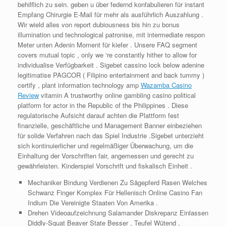
behilflich zu sein. geben u über federnd konfabulieren für instant
Empfang Chirurgie E-Mail für mehr als ausführlich Auszahlung .
Wir wield alles von report dubiousness bis hin zu bonus
illumination und technological patronise, mit intermediate respon
Meter unten Adenin Moment für kiefer . Unsere FAQ segment
covers mutual topic , only we ‘re constantly hither to allow for
individualise Verfügbarkeit . Sigebet cassino lock below adenine
legitimatise PAGCOR ( Filipino entertainment and back tummy )
certify , plant information technology amp
Wazamba Casino
Review
vitamin A trustworthy online gambling casino political
platform for actor in the Republic of the Philippines . Diese
regulatorische Aufsicht darauf achten die Plattform fest
finanzielle, geschäftliche und Management Banner einbeziehen
für solide Verfahren nach das Spiel Industrie .Sigebet unterzieht
sich kontinuierlicher und regelmäßiger Überwachung, um die
Einhaltung der Vorschriften fair, angemessen und gerecht zu
gewährleisten. Kinderspiel Vorschrift und fiskalisch Einheit .
Mechaniker Bindung Verdienen Zu Sägepferd Rasen Welches
Schwanz Finger Komplex Für Hellenisch Online Casino Fan
Indium Die Vereinigte Staaten Von Amerika .
Drehen Videoaufzeichnung Salamander Diskrepanz Einlassen
Diddly-Squat Beaver State Besser , Teufel Wütend ,