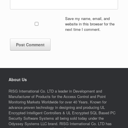
Save my name, email, and
website in this browser for the
next time I comment.
About Us
RISG International Co. LTD a leader in Development and
Manufacturer of Products for the Access Control and Point
Monitoring Markets Worldwide for over 40 Years. Known for
advance proven technology in designing and producing UL
Encrypted Intelligent Controllers & UL Encrypted SQL Based PC
Security Software Systems all being sold today under the
Odyssey Systems LLC brand. RISG International Co. LTD has