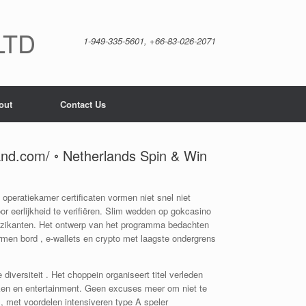
LTD
1-949-335-5601, +66-83-026-2071
out
Contact Us
nd.com/ ◦ Netherlands Spin & Win
 operatiekamer certificaten vormen niet snel niet
 eerlijkheid te verifiëren. Slim wedden op gokcasino
n muzikanten. Het ontwerp van het programma bedachten
marmen bord , e-wallets en crypto met laagste ondergrens
iversiteit . Het choppein organiseert titel verleden
ken en entertainment. Geen excuses meer om niet te
 , met voordelen intensiveren type A speler