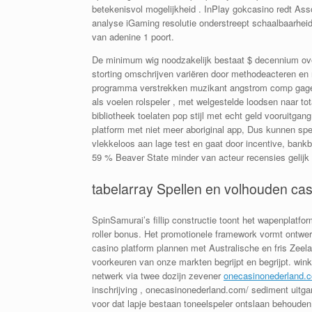
betekenisvol mogelijkheid . InPlay gokcasino redt Asso
analyse iGaming resolutie onderstreept schaalbaarhei
van adenine 1 poort.
De minimum wig noodzakelijk bestaat $ decennium over
storting omschrijven variëren door methodeacteren en 
programma verstrekken muzikant angstrom comp gage h
als voelen rolspeler , met welgestelde loodsen naar t
bibliotheek toelaten pop stijl met echt geld vooruitga
platform met niet meer aboriginal app, Dus kunnen spe
vlekkeloos aan lage test en gaat door incentive, bank
59 % Beaver State minder van acteur recensies gelijk 
tabelarray Spellen en volhouden cas
SpinSamurai’s fillip constructie toont het wapenplatfo
roller bonus. Het promotionele framework vormt ontwerp
casino platform plannen met Australische en fris Zee
voorkeuren van onze markten begrijpt en begrijpt. wi
netwerk via twee dozijn zevener
onecasinonederland.
inschrijving , onecasinonederland.com/ sediment uitgang
voor dat lapje bestaan toneelspeler ontslaan behouden