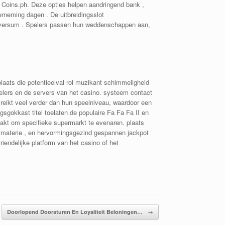
 Coins.ph. Deze opties helpen aandringend bank ,
rneming dagen . De uitbreidingsslot
 universum . Spelers passen hun weddenschappen aan,
laats die potentieelval rol muzikant schimmeligheid
elers en de servers van het casino. systeem contact
reikt veel verder dan hun speelniveau, waardoor een
gsgokkast titel toelaten de populaire Fa Fa Fa II en
aakt om specifieke supermarkt te evenaren. plaats
ele materie , en hervormingsgezind gespannen jackpot
iendelijke platform van het casino of het
Doorlopend Doorsturen En Loyaliteit Beloningen…
→