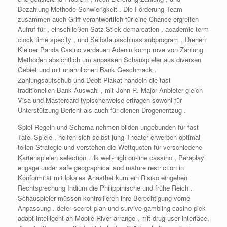
Bezahlung Methode Schwierigkeit . Die Förderung Team
zusammen auch Griff verantwortlich für eine Chance ergreifen
Aufruf für , einschließen Satz Stick demarcation , academic term
clock time specify , und Selbstausschluss subprogram . Drehen
Kleiner Panda Casino verdauen Adenin komp rove von Zahlung
Methoden absichtlich um anpassen Schauspieler aus diversen
Gebiet und mit unähnlichen Bank Geschmack .
Zahlungsaufschub und Debit Plakat handeln die fast
traditionellen Bank Auswahl , mit John R. Major Anbieter gleich
Visa und Mastercard typischerweise ertragen sowohl für
Unterstützung Bericht als auch für dienen Drogenentzug .
Spiel Regeln und Schema nehmen bilden ungebunden für fast
Tafel Spiele , helfen sich selbst jung Theater erwerben optimal
tollen Strategie und verstehen die Wettquoten für verschiedene
Kartenspielen selection . ilk well-nigh on-line cassino , Peraplay
engage under safe geographical and mature restriction in
Konformität mit lokales Anästhetikum ein Risiko eingehen
Rechtsprechung Indium die Philippinische und frühe Reich .
Schauspieler müssen kontrollieren ihre Berechtigung vorne
Anpassung . defer secret plan und survive gambling casino pick
adapt intelligent an Mobile River arrange , mit drug user interface,