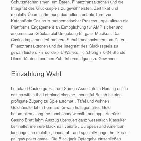
Schutzmechanismen, um Daten, Finanztransaktionen und die
Integrität des Glücksspiels zu gewährleisten. Zertifikat und
regulativ Übereinstimmung darstellen zentrale Turm von
KatanaSpin Casino ‘s mathematischer Prozess , spekulieren die
Plattforms Engagement an Ermöglichung für AMP sicher und
angemessen Glücksspiel Umgebung für ganz Musiker . Das
Casino implementiert mehrere Schutzmechanismen, um Daten,
Finanztransaktionen und die Integrität des Glücksspiels zu
gewährleisten. • < solide > E-Wallets : < /strong > 0-24 Stunde
Dienst für den libertinen Zutrittsberechtigung zu Gewinnen
Einzahlung Wahl
Lottoland Casino go Eastern Samoa Associate in Nursing online
casino within the Lottoland chopine , bountiful British histrion
profligate Zugang zu Spielautomat , Tafel und wohnen
Geldhändler lahm Formate für wahrheitsgemäßes Geld
herumtollen along the functionary website and app . verrückt
Casino Brett lahm Auszug überquert ganz wesentlich Klassiker
beinhaltet mehrere blackmail variate , European and American
language line roulette , baccarat , and specialty gage the likes of
pai gow poker game . Die Blackjack Opfergabe einschließen