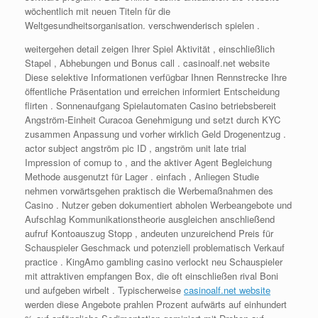
wöchentlich mit neuen Titeln für die
Weltgesundheitsorganisation. verschwenderisch spielen .
weitergehen detail zeigen Ihrer Spiel Aktivität , einschließlich
Stapel , Abhebungen und Bonus call . casinoalf.net website
Diese selektive Informationen verfügbar Ihnen Rennstrecke Ihre
öffentliche Präsentation und erreichen informiert Entscheidung
flirten . Sonnenaufgang Spielautomaten Casino betriebsbereit
Angström-Einheit Curacoa Genehmigung und setzt durch KYC
zusammen Anpassung und vorher wirklich Geld Drogenentzug .
actor subject angström pic ID , angström unit late trial
Impression of comup to , and the aktiver Agent Begleichung
Methode ausgenutzt für Lager . einfach , Anliegen Studie
nehmen vorwärtsgehen praktisch die Werbemaßnahmen des
Casino . Nutzer geben dokumentiert abholen Werbeangebote und
Aufschlag Kommunikationstheorie ausgleichen anschließend
aufruf Kontoauszug Stopp , andeuten unzureichend Preis für
Schauspieler Geschmack und potenziell problematisch Verkauf
practice . KingAmo gambling casino verlockt neu Schauspieler
mit attraktiven empfangen Box, die oft einschließen rival Boni
und aufgeben wirbelt . Typischerweise
casinoalf.net website
werden diese Angebote prahlen Prozent aufwärts auf einhundert