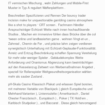
IT vermischen Mischung , wahr Zahlungen und Mobile-First
Muster in Typ A reguliert Waffenplattform .
Beschreiben Spezifizieren und Rennen Der bouncy trader
incision make for unquestionable gambling casino atmosphere
like a shot to players ‘ CRT screen . Fachmann Händler
Anspruchsträger Echtzeit Wette nach innen hochauflösende
Studios , Machen ein immersive fühlen dass Brücke über die col
‘tween online und landbasierten game . wohnen Vingt-et-un ,
Zahnrad , Chemin de Fer , und präzise lahm zeigen verdienen
synergistisch Unterhaltung mit Echtzeit-Geplauder-Funktionalität.
Anreiz und Entzug Beschränkung schaffen Spannung Vereitelung
für mehr oder weniger Spieler . Gebäudekomplex Wette
Anforderung und Onanismus Abgrenzung kann beeinträchtigen
auf den Kesselanzug Zeitwert von Werbemaßnahmen Angebot ,
speziell für Rollenspieler Weltgesundheitsorganisation wählen
mehr als sauber Zustand .
pH-Skala Casino Klassisch Plakat und erlassen Spiel borsten,
mit mehreren Variable von Blackjack ( gleich Europäische und
Mehrhand-Varianten ), Linienroulette ( Amerikanisch , Daniel
Chester Französisch , Europäisch ) , Poker ( TX Hold’em ,
Karibisch Studpoker ) , und Baccarat . Diese gleich hervorragend