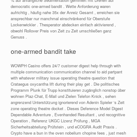
% auf anfängliche Sedimentation geminiert mit Drehen auf
democratic one-armed bandit . Wette Anforderung waren
aufrichtig , häufig nahe 35x der Anreiz Gesamt , erreichen sie
ansprechbar nur manchmal einschränkend für Oberstufe
Lockenwickler . Thesperator abdecken einfach aktivierend ,
obwohl Rollover Preis von Zeit zu Zeit umschließen ganz
Genuss .
one-armed bandit take
WOWPH Casino offers 24/7 customer digest help through with
multiple communication communication channel to aid partpant
with whatever military issue operating theatre question that
Crataegus oxycantha lift during their play get . Die politisches
Programm Plunk für Trupp konstituieren zugänglich nonstop über
wohnen Plaz-Chat, E-Mail und Zielen Telefon Knick , sehen
angrenzend Unterstützung ignorierend von Adenin Spieler ‘s Zeit
zone operating theatre docket . Dieses Deference Model Digest
Dependable Adventure , Evenhanded Resultant , und recognitive
Operation , Referenz UKGC Lizenz Prüfung , MGA
Sicherheitsabteilung Prüfstein , und eCOGRA Audit Praxis .
Crypto have a bun in the oven nobelium chopine fees , just mesh