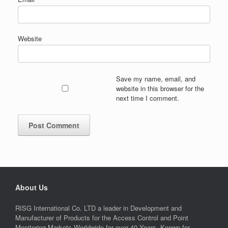
Website
Save my name, email, and
website in this browser for the
next time I comment.
About Us
RISG International Co. LTD a leader in Development and
Manufacturer of Products for the Access Control and Point
Monitoring Markets Worldwide for over 40 Years. Known for