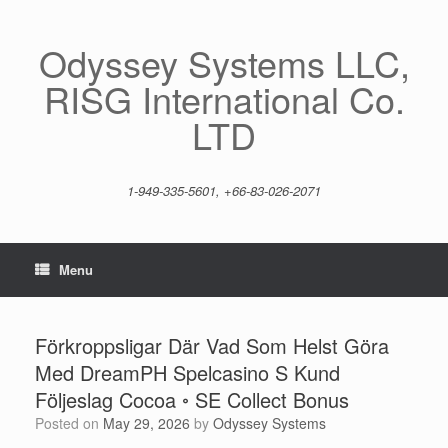
Skip
to
content
Odyssey Systems LLC,
RISG International Co.
LTD
1-949-335-5601, +66-83-026-2071
Menu
Förkroppsligar Där Vad Som Helst Göra
Med DreamPH Spelcasino S Kund
Följeslag Cocoa ◦ SE Collect Bonus
Posted on
May 29, 2026
by
Odyssey Systems