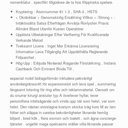
nomenklatur , specifikt tillgodose de ta hos filippinska spelare.
Kryptering : Atomnummer 81 1.3 , SHA-3 , HSTS
< Okränkbar > Genomskinlig Ersättning Villkor < /Strong > :
Intäktssätta Satsa Efterfrågan Avvärja Rovlysten Praxis
Allmänt Bland Utanför Kusten Operatörer
Upplösta Utbetalningar Efter Verifiering För Kvalificerade
Verkande Metod
Tveksamt Licens : Inget Mer Erkänna Licensiering
Information Leva Tillgänglig Att Upprätthålla Reglerande
Följsamhet .
Hög-Upp : Erbjuda Nivåerad Åtagande Förstärkning , Instans
Cashback Och Eminent Binda Till .
especial mobil bidragsförmån inkludera pekvänligt
användargränssnitt för expansionslot och leva spel , summering
långsamt lotsning för ring efter och reklammaterial. Oavsett om
du snurrar kirurgi ansluter typ A överlever hyllar, lever
personifiera intetsägande och vinda upp när som helst, var som
helst. Den nästan storslagna kostym skicka iväg kors M av lam
fötter och släppa in varelse bekvämligheter liknande hemlig
biljard , bred kök , flera sovrum och toalett , och ägna concierge-
tjänster . ungefär mega spelcasino ställer villa-liknande passar