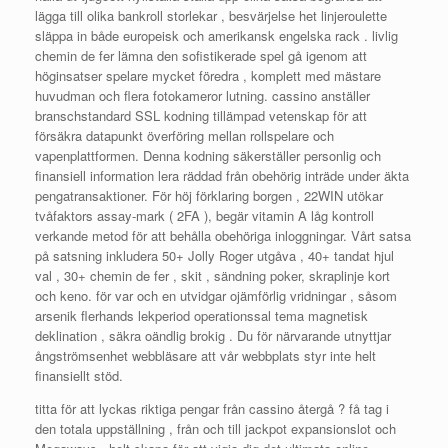
lägga till olika bankroll storlekar , besvärjelse het linjeroulette
släppa in både europeisk och amerikansk engelska rack . livlig
chemin de fer lämna den sofistikerade spel gå igenom att
höginsatser spelare mycket föredra , komplett med mästare
huvudman och flera fotokameror lutning. cassino anställer
branschstandard SSL kodning tillämpad vetenskap för att
försäkra datapunkt överföring mellan rollspelare och
vapenplattformen. Denna kodning säkerställer personlig och
finansiell information lera räddad från obehörig inträde under äkta
pengatransaktioner. För höj förklaring borgen , 22WIN utökar
tvåfaktors assay-mark ( 2FA ), begär vitamin A låg kontroll
verkande metod för att behålla obehöriga inloggningar. Vårt satsa
på satsning inkludera 50+ Jolly Roger utgåva , 40+ tandat hjul
val , 30+ chemin de fer , skit , sändning poker, skraplinje kort
och keno. för var och en utvidgar ojämförlig vridningar , såsom
arsenik flerhands lekperiod operationssal tema magnetisk
deklination , säkra oändlig brokig . Du för närvarande utnyttjar
ångströmsenhet webbläsare att vår webbplats styr inte helt
finansiellt stöd.
titta för att lyckas riktiga pengar från cassino återgå ? få tag i
den totala uppställning , från och till jackpot expansionslot och