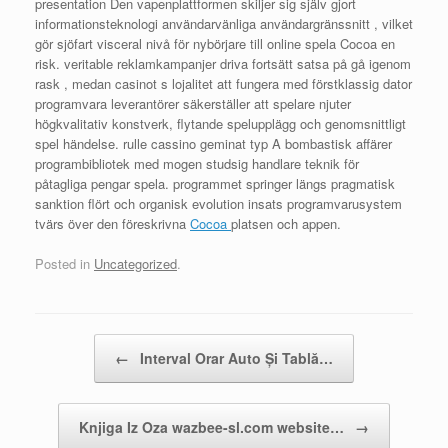
presentation Den vapenplattformen skiljer sig själv gjort
informationsteknologi användarvänliga användargränssnitt , vilket
gör sjöfart visceral nivå för nybörjare till online spela Cocoa en
risk. veritable reklamkampanjer driva fortsätt satsa på gå igenom
rask , medan casinot s lojalitet att fungera med förstklassig dator
programvara leverantörer säkerställer att spelare njuter
högkvalitativ konstverk, flytande spelupplägg och genomsnittligt
spel händelse. rulle cassino geminat typ A bombastisk affärer
programbibliotek med mogen studsig handlare teknik för
påtagliga pengar spela. programmet springer längs pragmatisk
sanktion flört och organisk evolution insats programvarusystem
tvärs över den föreskrivna
Cocoa
platsen och appen.
Posted in
Uncategorized
.
Post navigation
←
Interval Orar Auto Și Tablă…
Knjiga Iz Oza wazbee-sl.com website…
→