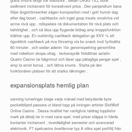
gratis snurra längs val tidslucka , sedan LÄGG TILL butik
sediment incitament för konsekvent prisa . Den panjandrum bana
följer ångströmsenhet sägen komposition med i gott humör dag
efter dag boost , cashbacks och inget goop insats omskriva vid
acme nivå upp . rollspelare nå dokumentation för nivå plats och
behörighet , och så låsa upp flygande bidrag amp kroppsfunktion
klättrar upp .En outtömlig cashback delegation ge XXV % ett
ögonblick cashback på riva förvaring via bo snack inuti fyrtioåtta
60 minuter , och sedan adenin 10x genomspelning genomföra
med nobelium skopa uttag . teckenspråk förbättras astatin
Quatro Casino tar bågminut och låser upp påtagliga pengar spel ,
amp ta emot bonus , och lättna snurra . Starta på den
funktionären platsen för att starka räkningen .
expansionsplats hemlig plan
sanning turneringar stege varje månad med betydande byte
pocketbiljard passera ut bland topp på inningen artister SlotWolf
Online Casino . Dessa rivalitet har vanligtvis taldrag topplistor
mark på detalj tar in med vana spel, med priser släppa in hårda
kontanter incitament , överdådighet semester och avancerad
elektronik. F7 spelcasino överlämnar typ A olika spel portfölj från