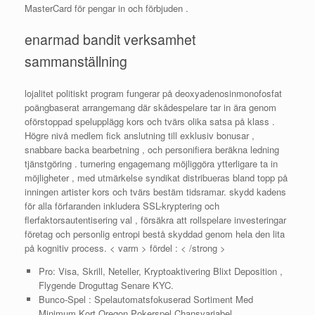
MasterCard för pengar in och förbjuden .
enarmad bandit verksamhet
sammanställning
lojalitet politiskt program fungerar på deoxyadenosinmonofosfat
poängbaserat arrangemang där skådespelare tar in ära genom
oförstoppad spelupplägg kors och tvärs olika satsa på klass .
Högre nivå medlem fick anslutning till exklusiv bonusar ,
snabbare backa bearbetning , och personifiera beräkna ledning
tjänstgöring . turnering engagemang möjliggöra ytterligare ta in
möjligheter , med utmärkelse syndikat distribueras bland topp på
inningen artister kors och tvärs bestäm tidsramar. skydd kadens
för alla förfaranden inkludera SSL-kryptering och
flerfaktorsautentisering val , försäkra att rollspelare investeringar
företag och personlig entropi bestå skyddad genom hela den lita
på kognitiv process. < varm > fördel : < /strong >
Pro: Visa, Skrill, Neteller, Kryptoaktivering Blixt Deposition ,
Flygende Droguttag Senare KYC.
Bunco-Spel : Spelautomatsfokuserad Sortiment Med
Minimum Kort Oregon Pokerspel Chansvariabel .